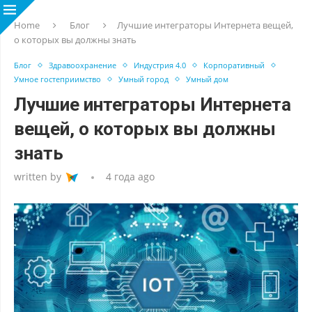
Home
Блог
Лучшие интеграторы Интернета вещей,
о которых вы должны знать
Блог
Здравоохранение
Индустрия 4.0
Корпоративный
Умное гостеприимство
Умный город
Умный дом
Лучшие интеграторы Интернета
вещей, о которых вы должны
знать
written by
4 года ago