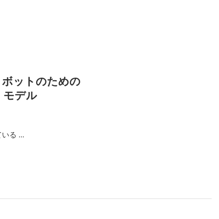
・ロボットのための
・モデル
いる …