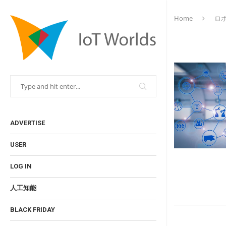
Home
ロ
ADVERTISE
USER
LOG IN
人工知能
BLACK FRIDAY