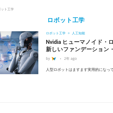
ボット工学
ロボット工学
ロボット工学
人工知能
Nvidia ヒューマノイド
新しいファンデーション
by
2年 ago
人型ロボットはますます実用的になって