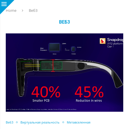
Home
Веб3
ВЕБ3
Веб3
Виртуальная реальность
Метавселенная