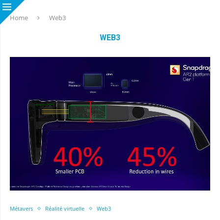
Home
Web3
WEB3
Métavers
Réalité virtuelle
Web3