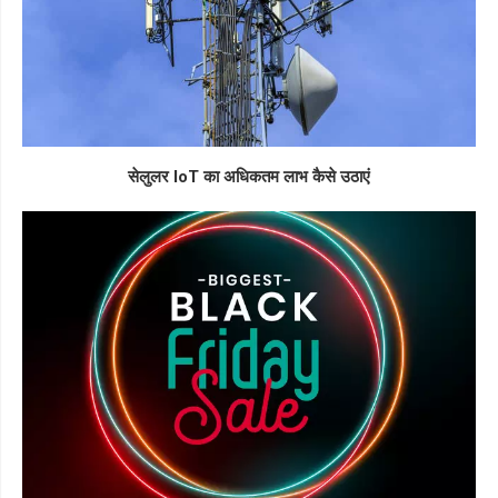
सेलुलर IoT का अधिकतम लाभ कैसे उठाएं