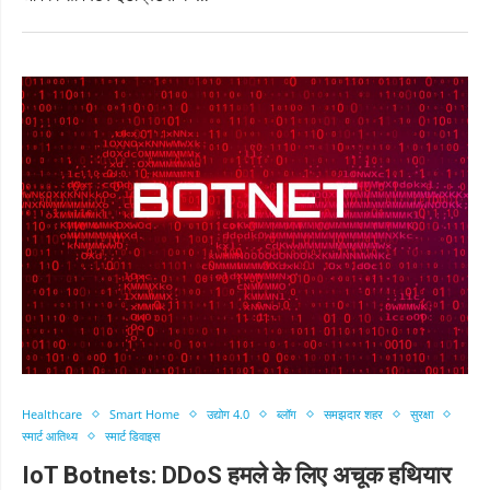
Healthcare
Smart Home
उद्योग 4.0
ब्लॉग
समझदार शहर
सुरक्षा
स्मार्ट आतिथ्य
स्मार्ट डिवाइस
IoT Botnets: DDoS हमले के लिए अचूक हथियार