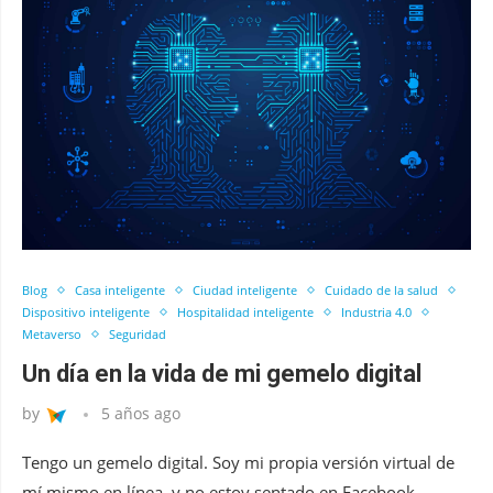
Blog
Casa inteligente
Ciudad inteligente
Cuidado de la salud
Dispositivo inteligente
Hospitalidad inteligente
Industria 4.0
Metaverso
Seguridad
Un día en la vida de mi gemelo digital
by
5 años ago
Tengo un gemelo digital. Soy mi propia versión virtual de
mí mismo en línea, y no estoy sentado en Facebook …