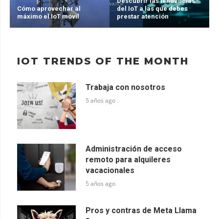
Descubrir las tendencias
Cómo aprovechar al
del IoT a las que debes
máximo el IoT móvil
prestar atención
IOT TRENDS OF THE MONTH
Trabaja con nosotros
5 años ago
Administración de acceso
remoto para alquileres
vacacionales
5 años ago
Pros y contras de Meta Llama