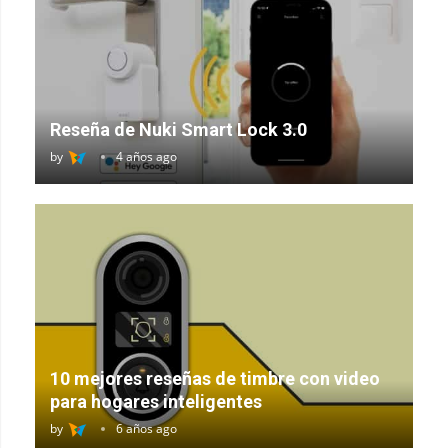
Reseña de Nuki Smart Lock 3.0
by
4 años ago
10 mejores reseñas de timbre con video
para hogares inteligentes
by
6 años ago