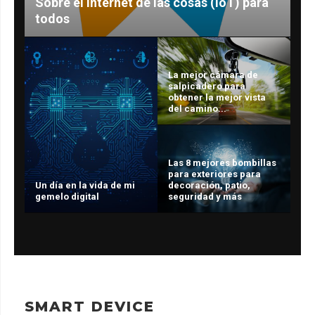
Sobre el Internet de las cosas (IoT) para
todos
La mejor cámara de
salpicadero para
obtener la mejor vista
del camino...
Las 8 mejores bombillas
para exteriores para
Un día en la vida de mi
decoración, patio,
gemelo digital
seguridad y más
SMART DEVICE