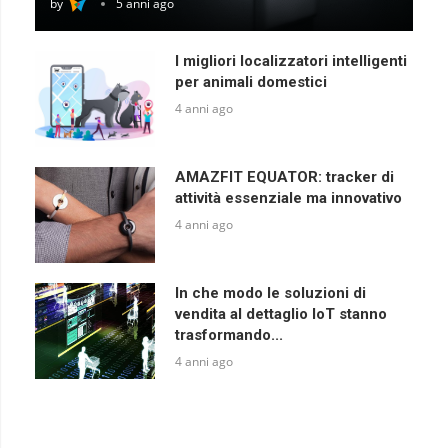
by
5 anni ago
I migliori localizzatori intelligenti
per animali domestici
4 anni ago
AMAZFIT EQUATOR: tracker di
attività essenziale ma innovativo
4 anni ago
In che modo le soluzioni di
vendita al dettaglio IoT stanno
trasformando...
4 anni ago