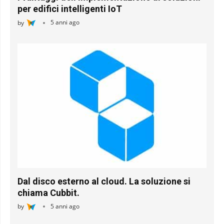
per edifici intelligenti IoT
by
5 anni ago
Dal disco esterno al cloud. La soluzione si
chiama Cubbit.
by
5 anni ago