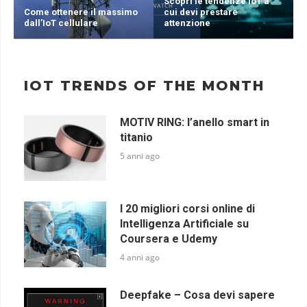
Scopri le tendenze IoT a
Come ottenere il massimo
cui devi prestare
dall’IoT cellulare
attenzione
IOT TRENDS OF THE MONTH
MOTIV RING: l’anello smart in
titanio
5 anni ago
I 20 migliori corsi online di
Intelligenza Artificiale su
Coursera e Udemy
4 anni ago
Deepfake – Cosa devi sapere