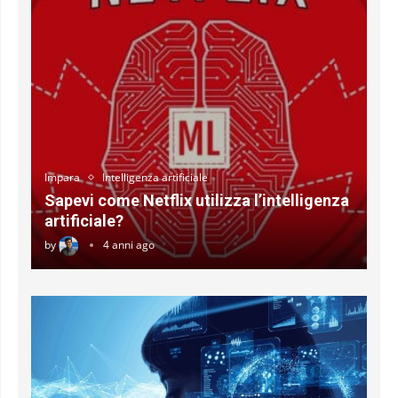
Impara
Intelligenza artificiale
Sapevi come Netflix utilizza l’intelligenza
artificiale?
by
4 anni ago