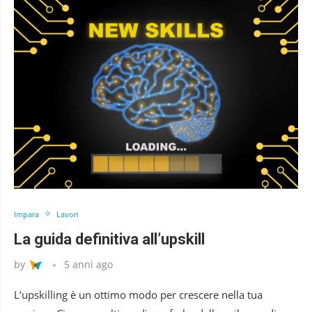
Impara
Lavori
La guida definitiva all’upskill
by
5 anni ago
L’upskilling è un ottimo modo per crescere nella tua