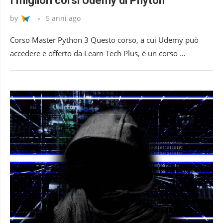
I migliori corsi Udemy di Phyton
by
5 anni ago
Corso Master Python 3 Questo corso, a cui Udemy può
accedere e offerto da Learn Tech Plus, è un corso …