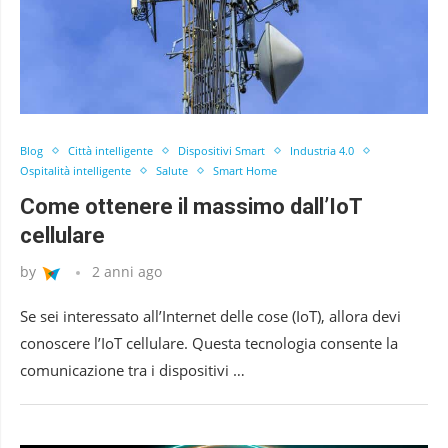
Blog
Città intelligente
Dispositivi Smart
Industria 4.0
Ospitalità intelligente
Salute
Smart Home
Come ottenere il massimo dall’IoT
cellulare
by
2 anni ago
Se sei interessato all’Internet delle cose (IoT), allora devi
conoscere l’IoT cellulare. Questa tecnologia consente la
comunicazione tra i dispositivi …