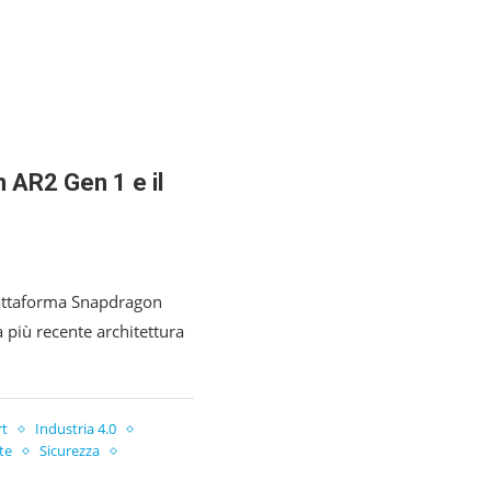
 AR2 Gen 1 e il
attaforma Snapdragon
 più recente architettura
rt
Industria 4.0
te
Sicurezza