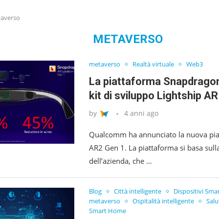
averso
METAVERSO
metaverso
Realtà virtuale
Web3
La piattaforma Snapdragon
kit di sviluppo Lightship AR
by
4 anni ago
Qualcomm ha annunciato la nuova pi
AR2 Gen 1. La piattaforma si basa sulla
dell’azienda, che …
Blog
Città intelligente
Dispositivi Sma
metaverso
Ospitalità intelligente
Salu
Smart Home