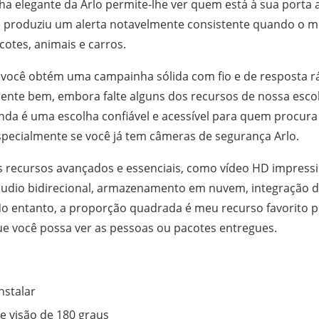
a elegante da Arlo permite-lhe ver quem está à sua porta a
e produziu um alerta notavelmente consistente quando o m
cotes, animais e carros.
, você obtém uma campainha sólida com fio e de resposta r
ente bem, embora falte alguns dos recursos de nossa esc
Ainda é uma escolha confiável e acessível para quem procu
especialmente se você já tem câmeras de segurança Arlo.
 recursos avançados e essenciais, como vídeo HD impressi
udio bidirecional, armazenamento em nuvem, integração de
No entanto, a proporção quadrada é meu recurso favorito 
ue você possa ver as pessoas ou pacotes entregues.
instalar
e visão de 180 graus