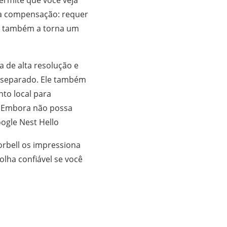
ermite que você veja
ma compensação: requer
 e também a torna um
 de alta resolução e
 separado. Ele também
to local para
. Embora não possa
oogle Nest Hello
rbell os impressiona
lha confiável se você