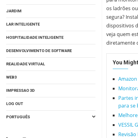
os ladrões ou
JARDIM
segura? Insta
LAR INTELIGENTE
dispositivos 
veja quem es
HOSPITALIDADE INTELIGENTE
diretamente 
DESENVOLVIMENTO DE SOFTWARE
You Might
REALIDADE VIRTUAL
WEB3
Amazon S
Monitor
IMPRESSAO 3D
Partes i
LOG OUT
para se 
Melhores
PORTUGUÊS
VESSIL G
Revisão 