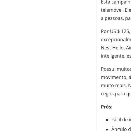
Esta campainh
telemóvel. El
a pessoas, pa
Por US $ 125
excepcionalm
Nest Hello. 
inteligente, 
Possui muitos
movimento, á
muito mais. 
cegos para q
Prós:
Fácil de 
Ângulo d