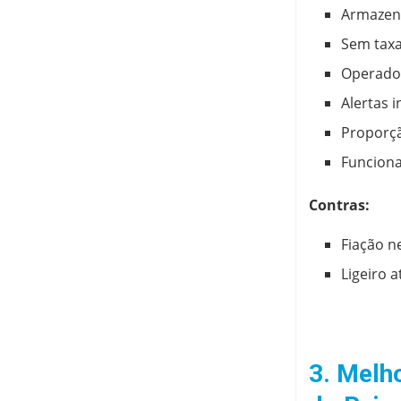
Armazena
Sem taxa
Operado 
Alertas i
Proporçã
Funciona
Contras:
Fiação n
Ligeiro a
3. Melh