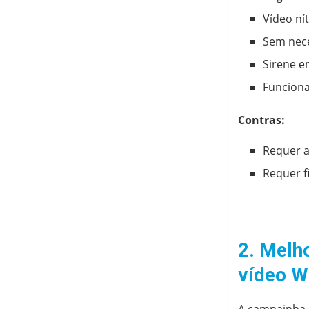
Vídeo ní
Sem nec
Sirene e
Funciona
Contras:
Requer a
Requer f
2. Melh
vídeo W