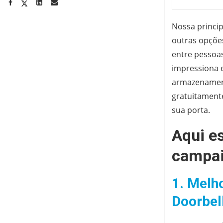
Nossa princip
outras opções
entre pessoas
impressiona 
armazenament
gratuitament
sua porta.
Aqui e
campai
1. Melh
Doorbel