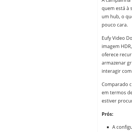
A campainha d
quem está à 
um hub, o qu
pouco cara.
Eufy Video D
imagem HDR, 
oferece recu
armazenar gr
interagir com
Comparado co
em termos de
estiver proc
Prós:
A config