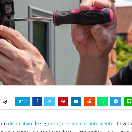
0
 um
dispositivo de segurança residencial inteligente
, talvez
r seja a porta da frente ou de trás. Em muitos casos, esse 