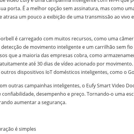
e vídeo Eufy é uma campainha inteligente com Wi-Fi que p
sua porta. É a melhor opção sem assinatura, mas como u
e atrasa um pouco a exibição de uma transmissão ao vivo
oorbell é carregado com muitos recursos, como uma câmera
detecção de movimento inteligente e um carrilhão sem fio
rsos que a maioria das empresas cobra, como armazenamen
atuitamente até 30 dias de vídeo acionado por movimento
 outros dispositivos IoT domésticos inteligentes, como o G
m outras campainhas inteligentes, o Eufy Smart Video Doo
 confiabilidade, desempenho e preço. Tornando-o uma esco
urando aumentar a segurança.
uração é simples