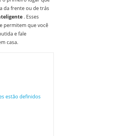
 da frente ou de trás
teligente
. Esses
que permitem que você
tida e fale
em casa.
es estão definidos