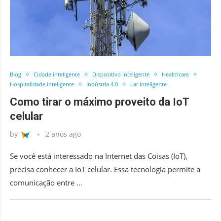
Blog
Cidade inteligente
Dispositivo inteligente
Healthcare
Hospitalidade inteligente
Indústria 4.0
Lar inteligente
Como tirar o máximo proveito da IoT
celular
by
2 anos ago
Se você está interessado na Internet das Coisas (IoT),
precisa conhecer a IoT celular. Essa tecnologia permite a
comunicação entre …