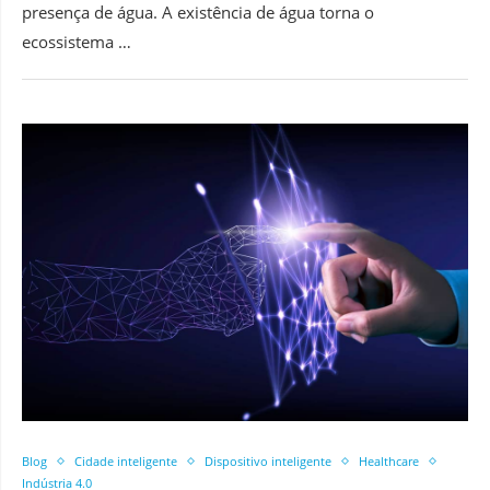
presença de água. A existência de água torna o
ecossistema …
Blog
Cidade inteligente
Dispositivo inteligente
Healthcare
Indústria 4.0