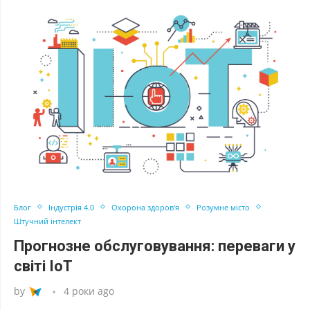
Блог
Індустрія 4.0
Охорона здоров'я
Розумне місто
Штучний інтелект
Прогнозне обслуговування: переваги у
світі IoT
by
4 роки ago