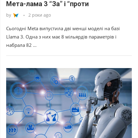
Мета-лама 3 “За” і “проти
by
2 роки ago
Сьогодні Meta випустила дві менші моделі на базі
Llama 3. Одна з них має 8 мільярдів параметрів і
набрала 82 …