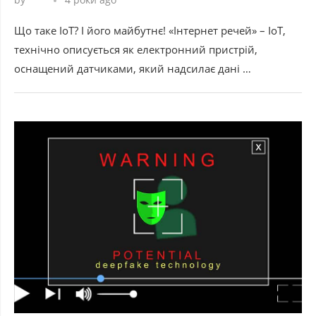
Що таке IoT? І його майбутнє! «Інтернет речей» – IoT,
технічно описується як електронний пристрій,
оснащений датчиками, який надсилає дані …