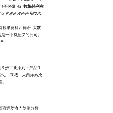
一般电子烤饼, 特
拉梅特利在
加尔特拉洛罗迪斯波西西和技术,
. 思特拉塔德科西德蒂
大数
这是一个有意义的公司。
蒂.
 3 步主要原则：产品生
模式。 来吧，大西洋索托
程。
西班牙语大数据分析, L’