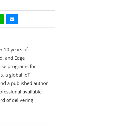
r 10 years of
ud, and Edge
rise programs for
, a global IoT
 and a published author
rofessional available
rd of delivering