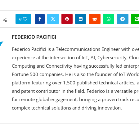
0
FEDERICO PACIFICI
Federico Pacifici is a Telecommunications Engineer with ove
experience at the intersection of IoT, AI, Cybersecurity, Clo
Computing and Connectivity having successfully led enterp
Fortune 500 companies. He is also the founder of IoT Worlds
platform featuring over 1,500 published technical articles,
and patent contributor in the field. Federico is a versatile p
for remote global engagement, bringing a proven track reco
complex technical solutions and driving innovation.