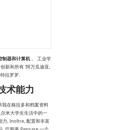
控制器和计算机
。 工业学
究所创新和所有 ‘阿万瓜迪亚,
特拉罗罗.
的技术能力
索诺图蒂我在格拉多和档案资料
尔米奥尔米大学生生活中的一
Inoltre, 配置和丰富
巴斯蒂 Pensare 一个