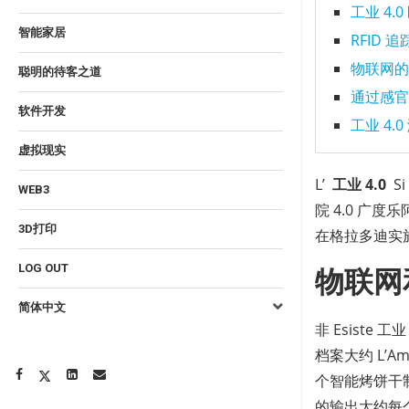
工业 4
智能家居
RFID 
物联网的
聪明的待客之道
通过感官
软件开发
工业 4.
虚拟现实
L’
工业 4.0
Si
WEB3
院 4.0 广度
3D打印
在格拉多迪实
LOG OUT
物联网
简体中文
非 Esiste
档案大约 L’A
个智能烤饼干制作
的输出大约每