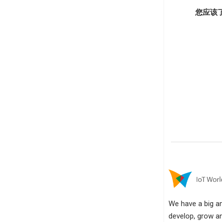
您应该了
We have a big amb
develop, grow an