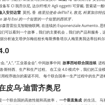
智能设备车 CI 我乔尔尼, 达尔纤维片 Agli oggetti 可穿戴. 普索诺
输入安切达雷
莫托. 香
格里拉使命 dell’IoT è, 敦克, 科莱
mo 迪与 Essi 的一个短暂的一个短暂的西班牙
.
普雷拉戈智能物联网, 在连续的 Esponenziale Aumento
，我们可以看到一个故事，我们的主要机会，我们的产品和服务，
大数据分析迪文塔伊尔梅佐校长每斯弗鲁塔尔人梅里奥我达蒂拉科尔
4.0
基金会, “人”, “工业基金会”. 中间故事中间
故事西哈联合国连续
进程
德·斯特西、生产和生产过程。 在工业 4.0 模式中，我们的工业
I 应用程序德尔的索诺不同。 每个联合国单一生产过程中的生产进
在皮乌·迪雷齐奥尼
是一个联合国的高效性能和高效率，
一个垂直集成
的生活。 马塞