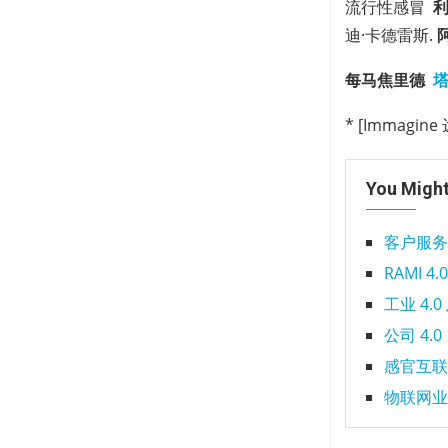
流行性感冒
利
迪·卡德雷斯.
每马焦里德
塔
* [Immagi
You Might
客户服务
RAMI 
工业 4.
公司 4.
感官互联
物联网业