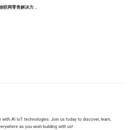
物联网零售解决方...
e with AI IoT technologies. Join us today to discover, learn,
verywhere as you wish building with us!