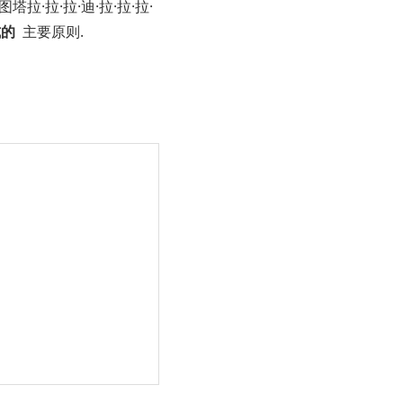
图塔拉·拉·拉·迪·拉·拉·拉·
式的
主要原则.