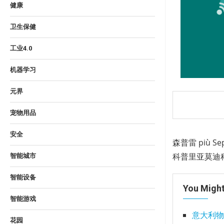
健康
卫生保健
工业4.0
机器学习
元界
宠物用品
安全
森普雷 più Se
科普里亚莫迪科萨
智能城市
智能设备
You Might
智能游戏
意大利物
花园