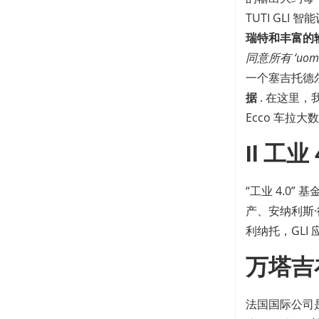
TUTI GLI 
瑞特和丰富的
同意所有 ‘uo
一个塞吉托德尔森
据
. 在这里
Ecco 车拉
Il 工业 
“工业 4.0” 
产、安纳利斯·
利纳托，GL
万塔吉
法国国际公司