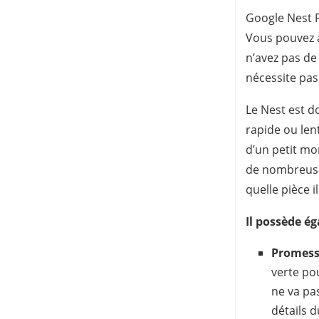
Google Nest Pr
Vous pouvez a
n’avez pas de 
nécessite pas
Le Nest est d
rapide ou len
d’un petit mo
de nombreuses
quelle pièce i
Il possède é
Promess
verte po
ne va pas
détails 