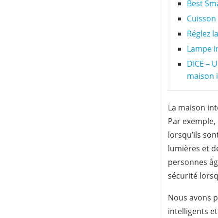
Best Sma
Cuisson
Réglez l
Lampe in
DICE – U
maison i
La maison int
Par exemple, 
lorsqu’ils so
lumières et de
personnes âgé
sécurité lorsqu
Nous avons pa
intelligents 