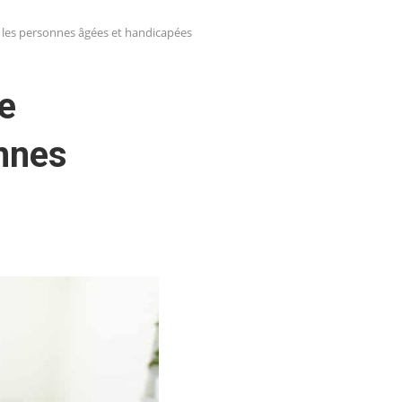
r les personnes âgées et handicapées
e
onnes