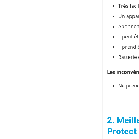
Très facil
Un appar
Abonneme
Il peut ê
Il prend 
Batterie
Les inconvén
Ne prend
2. Meill
Protect