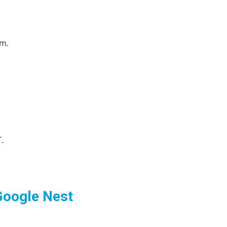
/m.
.
 Google Nest