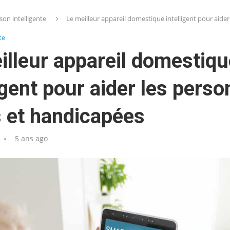
son intelligente
Le meilleur appareil domestique intelligent pour aide
te
illeur appareil domestiqu
ligent pour aider les pers
 et handicapées
5 ans ago