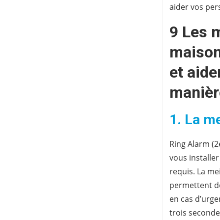
aider vos per
9 Les m
maison
et aide
manièr
1. La me
Ring Alarm (2
vous installer
requis. La mei
permettent de
en cas d’urge
trois seconde