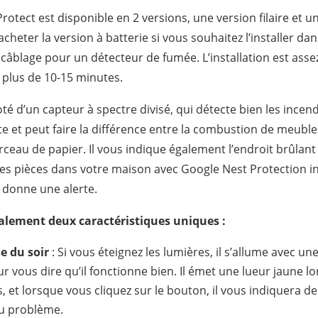
otect est disponible en 2 versions, une version filaire et un
cheter la version à batterie si vous souhaitez l’installer da
câblage pour un détecteur de fumée. L’installation est assez 
 plus de 10-15 minutes.
oté d’un capteur à spectre divisé, qui détecte bien les ince
te et peut faire la différence entre la combustion de meubl
rceau de papier. Il vous indique également l’endroit brûlan
 pièces dans votre maison avec Google Nest Protection inst
l donne une alerte.
galement deux caractéristiques uniques :
e du soir
: Si vous éteignez les lumières, il s’allume avec u
ur vous dire qu’il fonctionne bien. Il émet une lueur jaune 
, et lorsque vous cliquez sur le bouton, il vous indiquera d
du problème.