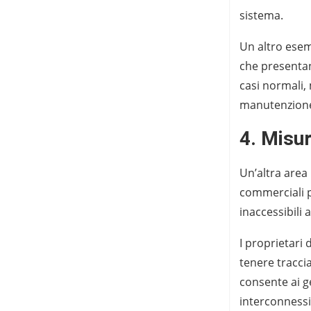
sistema.
Un altro esemp
che presentan
casi normali, 
manutenzion
4. Misur
Un’altra area 
commerciali p
inaccessibili 
I proprietari 
tenere tracci
consente ai ge
interconnessi