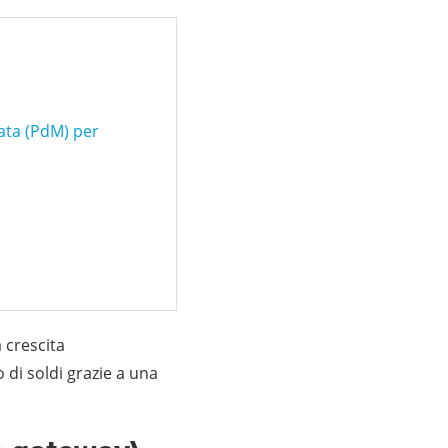
ata (PdM) per
a crescita
o di soldi grazie a una