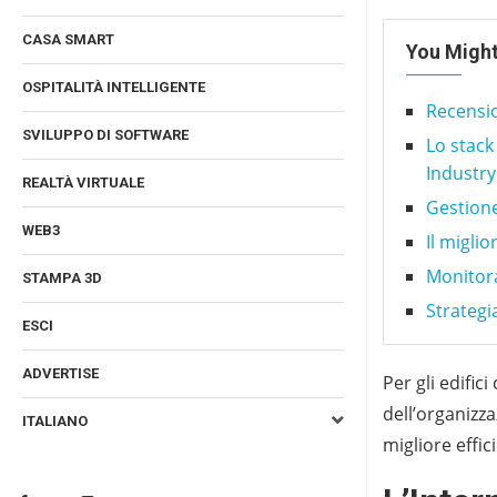
CASA SMART
You Might
OSPITALITÀ INTELLIGENTE
Recensio
SVILUPPO DI SOFTWARE
Lo stack
Industry
REALTÀ VIRTUALE
Gestione
WEB3
Il migli
Monitora
STAMPA 3D
Strategi
ESCI
ADVERTISE
Per gli edifici
dell’organizza
ITALIANO
migliore effic