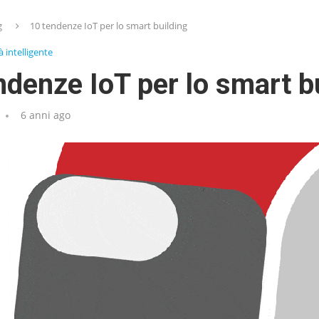
g
10 tendenze IoT per lo smart building
à intelligente
ndenze IoT per lo smart b
6 anni ago