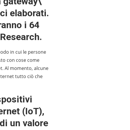
un gateway\
ci elaborati.
ranno i 64
 Research.
 modo in cui le persone
resto con cose come
net. Al momento, alcune
ternet tutto ciò che
positivi
rnet (IoT),
di un valore