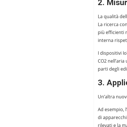
2. Misur
La qualità del
La ricerca co
più efficient
interna rispet
I dispositivi I
CO2 nell’aria 
parti degli ed
3. Appl
Un’altra nuova
Ad esempio, l’
di apparecchi
rilevati e la