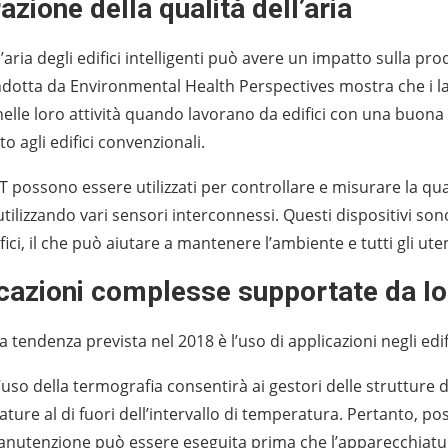
azione della qualità dell’aria
l’aria degli edifici intelligenti può avere un impatto sulla prod
ndotta da Environmental Health Perspectives mostra che i l
i nelle loro attività quando lavorano da edifici con una buon
to agli edifici convenzionali.
oT possono essere utilizzati per controllare e misurare la qualità
utilizzando vari sensori interconnessi. Questi dispositivi sono
ifici, il che può aiutare a mantenere l’ambiente e tutti gli uten
icazioni complesse supportate da I
 tendenza prevista nel 2018 è l’uso di applicazioni negli edific
uso della termografia consentirà ai gestori delle strutture d
ature al di fuori dell’intervallo di temperatura. Pertanto, p
 manutenzione può essere eseguita prima che l’apparecchiatu