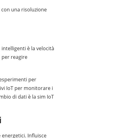
li con una risoluzione
ntelligenti è la velocità
e per reagire
 esperimenti per
tivi IoT per monitorare i
mbio di dati è la sim IoT
i
energetici. Influisce