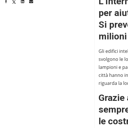
L’Inter
per aiu
Si pre
milioni
Gli edifici in
svolgono le l
lampioni e pa
città hanno i
riguarda la l
Grazie 
sempre 
le cost