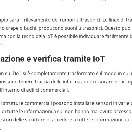
io sarà il rilevamento dei rumori ultrasonici. Le linee di tr
o crepe o buchi, producono suoni ultrasonici. Questo può 
ma con la tecnologia IoT è possibile individuare facilmente l
e.
azione e verifica tramite IoT
in cui l’IoT si è completamente trasformato è il modo in cui i
ossono tenere traccia delle informazioni, misurare e raccog
all’interno di edifici commerciali.
di strutture commerciali possono installare sensori in varie pa
a di tutte le informazioni a cui non hanno mai avuto accesso 
stori delle strutture di accedere a tutte le informazioni uti
.