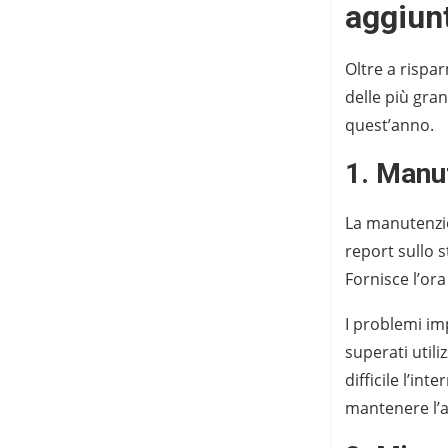
aggiun
Oltre a rispar
delle più gra
quest’anno.
1. Manu
La manutenzio
report sullo 
Fornisce l’or
I problemi im
superati util
difficile l’in
mantenere l’a