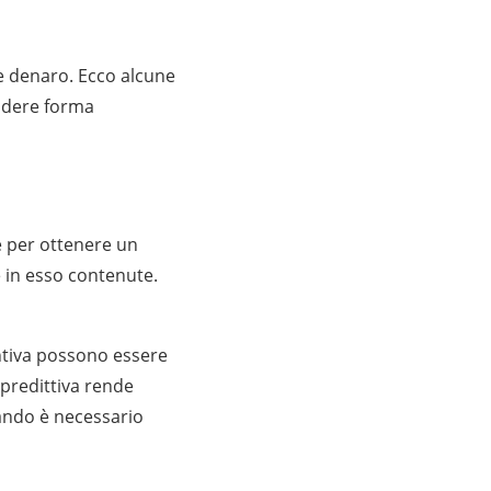
are denaro. Ecco alcune
endere forma
re per ottenere un
e in esso contenute.
ntiva possono essere
 predittiva rende
uando è necessario